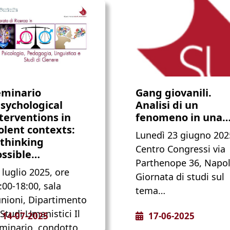
eminario
Gang giovanili.
sychological
Analisi di un
terventions in
fenomeno in una
olent contexts:
Lunedì 23 giugno 202
thinking
Centro Congressi via
ossible…
Parthenope 36, Napol
 luglio 2025, ore
Giornata di studi sul
:00-18:00, sala
tema…
unioni, Dipartimento
 Studi Umanistici Il
14-07-2025
17-06-2025
minario, condotto