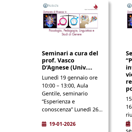
Seminari a cura del
S
prof. Vasco
“P
D’Agnese (Univ.…
in
vi
Lunedì 19 gennaio ore
re
10:00 – 13:00, Aula
p
Gentile, seminario
15
“Esperienza e
16
conoscenza” Lunedì 26…
ri
di
19-01-2026
se