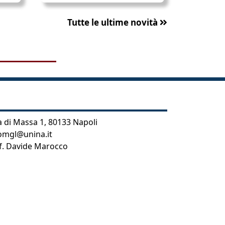
Tutte le ultime novità
a di Massa 1, 80133 Napoli
omgl@unina.it
f. Davide Marocco
 Dottorato di Ricerca in Psicologia, Pedagogia, Linguistica e Studi